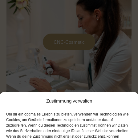
CNC-Cosmetic
Zustimmung verwalten
Um dir ein optimales Erlebnis zu bieten, verwenden wir Technologien wie
Cookies, um Geräteinformationen zu speichern und/oder darauf
zuzugreifen. Wenn du diesen Technologien zustimmst, können wir Daten
Dermazeuthische Wirkstoffkosmetik gepaart
wie das Surfverhalten oder eindeutige IDs auf dieser Website verarbeiten.
mit moderner Technologie – für sichtbare
Wenn du deine Zustimmung nicht erteilst oder zurückziehst, können